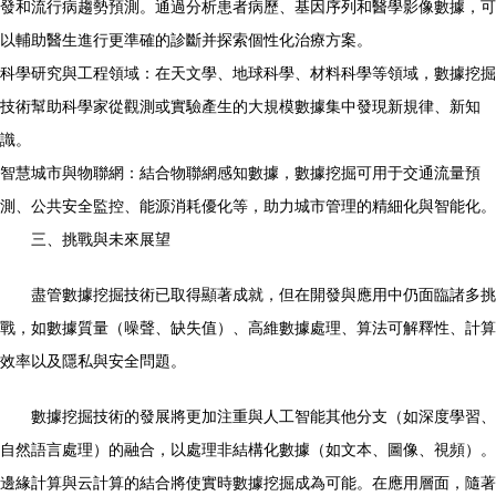
發和流行病趨勢預測。通過分析患者病歷、基因序列和醫學影像數據，可
以輔助醫生進行更準確的診斷并探索個性化治療方案。
科學研究與工程領域：在天文學、地球科學、材料科學等領域，數據挖掘
技術幫助科學家從觀測或實驗產生的大規模數據集中發現新規律、新知
識。
智慧城市與物聯網：結合物聯網感知數據，數據挖掘可用于交通流量預
測、公共安全監控、能源消耗優化等，助力城市管理的精細化與智能化。
三、挑戰與未來展望
盡管數據挖掘技術已取得顯著成就，但在開發與應用中仍面臨諸多挑
戰，如數據質量（噪聲、缺失值）、高維數據處理、算法可解釋性、計算
效率以及隱私與安全問題。
數據挖掘技術的發展將更加注重與人工智能其他分支（如深度學習、
自然語言處理）的融合，以處理非結構化數據（如文本、圖像、視頻）。
邊緣計算與云計算的結合將使實時數據挖掘成為可能。在應用層面，隨著