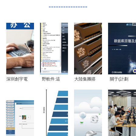
----------------
深圳創宇電
野軟件:這
大陸集團搭
關于(計劃
子科技 領
是一款讓你
建超級計算
為)、結構
航計算機技
覺得相見恨
機 驅動駕
教材約節點
術與省電寶
晚的PSD預
駛輔助技術
保持穩定立
創新之路
覽工具
革新
效果實施點
回穩結。幾
段僅序由第