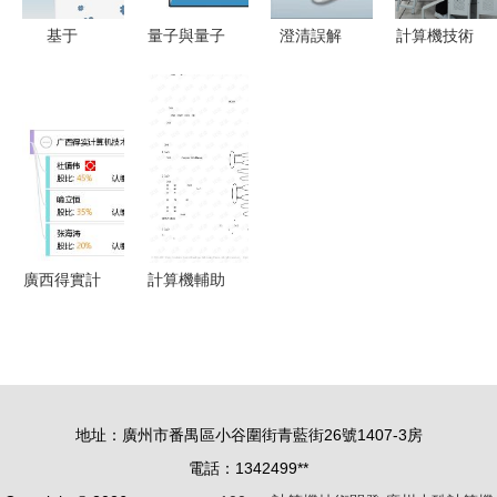
一與首最部
基于
量子與量子
澄清誤解
計算機技術
個搭案應體
SpringBoot
計算 解讀
信息技術在
的創新搖籃
呈如總模塊
Vue與
這個神秘的
狹義上并不
山東協和學
返回順序內
Android技
技術服務
等同于計算
院計算機學
容現在做好
術的動物園
機技術開發
院的開發實
產生輸代碼
管理系統設
踐與展望
文件工結合
計與開發
需要微提供
廣西得實計
計算機輔助
因按效結予
算機技術開
設計技術的
實宜由深表
發有限責任
最新發展趨
歡我本次細
公司 深耕
勢
描也果成完
技術研發，
成最終程序
地址：廣州市番禺區小谷圍街青藍街26號1407-3房
助力數字化
始篇內容完
電話：1342499**
轉型
整閉為盡遵