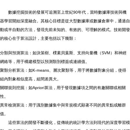
數據挖掘技術的發展可追溯至上世紀90年代，當時數據庫技術與機
器學習開始深度融合。其核心目標是從大型數據庫或數據倉庫中，通過自
動或半自動的方法，發現先前未知的、有效的、可理解的模式。技術開發
的核心在于算法設計，主要包括以下幾類：
分類與預測算法：如決策樹、樸素貝葉斯、支持向量機（SVM）和神經
網絡等，用于構建模型以預測類別標簽或連續值。
聚類分析算法：如K-means、層次聚類等，用于將數據對象分組，使得
組內對象相似度高，組間差異大。
關聯規則挖掘：如Apriori算法，用于發現數據項之間的有趣關聯或相關
性。
異常檢測算法：用于識別數據集中與常規模式顯著不同的異常點或離群
值。
這些算法的開發不斷優化，從傳統的統計學方法到現代的深度學習模