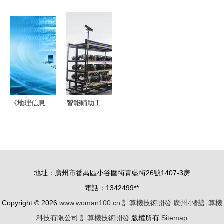
7萬，上海
矢量圖概念
圖標設計在
技術專業
超級工廠如
圖標的設
技術服務管
連接理論與
何成為特斯
置、技術開
理中的要素
實踐的橋梁
拉全球版圖
發與管理要
解析
的技術服務
素及技術服
核心
務
《地理信息
智能輔助工
系統教程
具在汽車制
（第二
造中的應用
版）》專業
計算機技術
技術服務指
開發的前沿
地址：廣州市番禺區小谷圍街青藍街26號1407-3房
南
探索
電話：1342499**
Copyright © 2026
www.woman100.cn
計算機技術開發
廣州小酷計算機
科技有限公司
計算機技術開發
版權所有
Sitemap