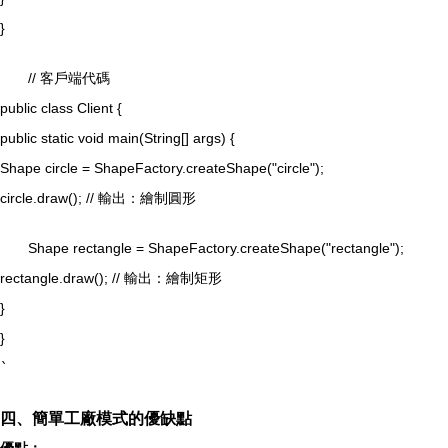
}
// 客戶端代碼
public class Client {
public static void main(String[] args) {
Shape circle = ShapeFactory.createShape("circle");
circle.draw(); // 輸出：繪制圓形
Shape rectangle = ShapeFactory.createShape("rectangle");
rectangle.draw(); // 輸出：繪制矩形
}
}
`
四、簡單工廠模式的優缺點