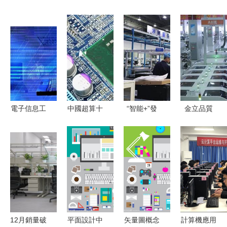
電子信息工
中國超算十
“智能+”發
金立品質
程專業畢業
連冠 榮耀
力，技術服
高端制造與
生可考取的
背后的新征
務驅動“中
技術服務的
技術服務類
程
國智造”迎
雙輪驅動
證書指南
來春天
12月銷量破
平面設計中
矢量圖概念
計算機應用