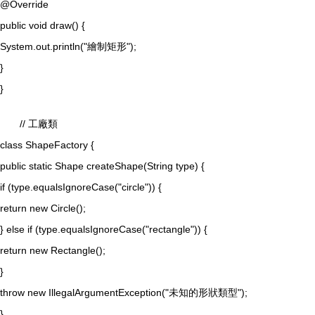
@Override
public void draw() {
System.out.println("繪制矩形");
}
}
// 工廠類
class ShapeFactory {
public static Shape createShape(String type) {
if (type.equalsIgnoreCase("circle")) {
return new Circle();
} else if (type.equalsIgnoreCase("rectangle")) {
return new Rectangle();
}
throw new IllegalArgumentException("未知的形狀類型");
}