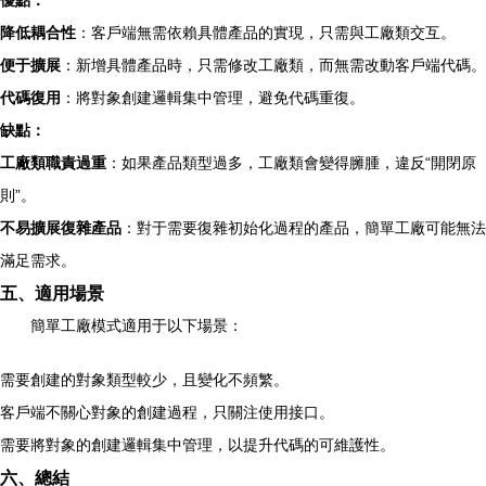
優點：
降低耦合性
：客戶端無需依賴具體產品的實現，只需與工廠類交互。
便于擴展
：新增具體產品時，只需修改工廠類，而無需改動客戶端代碼。
代碼復用
：將對象創建邏輯集中管理，避免代碼重復。
缺點：
工廠類職責過重
：如果產品類型過多，工廠類會變得臃腫，違反“開閉原
則”。
不易擴展復雜產品
：對于需要復雜初始化過程的產品，簡單工廠可能無法
滿足需求。
五、適用場景
簡單工廠模式適用于以下場景：
需要創建的對象類型較少，且變化不頻繁。
客戶端不關心對象的創建過程，只關注使用接口。
需要將對象的創建邏輯集中管理，以提升代碼的可維護性。
六、總結